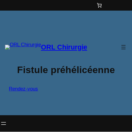
Aller
au
contenu
ORL Chirurgie
Fistule préhélicéenne
Rendez-vous