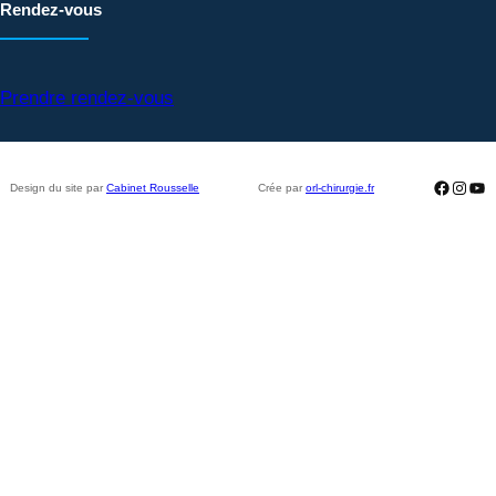
Rendez-vous
Prendre rendez-vous
Facebo
Insta
Yo
Design du site par
Cabinet Rousselle
Crée par
orl-chirurgie.fr