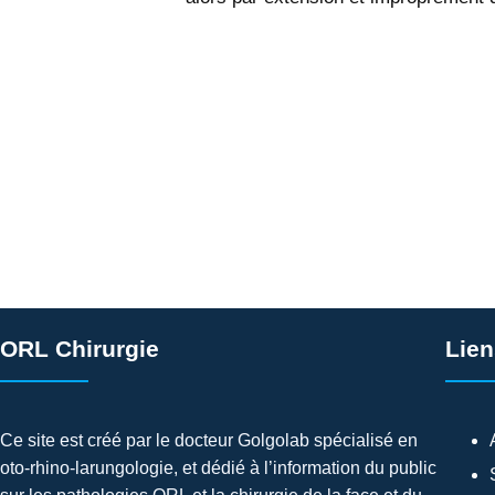
ORL Chirurgie
Lien
Ce site est créé par le docteur Golgolab spécialisé en
oto-rhino-larungologie, et dédié à l’information du public