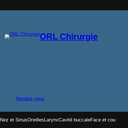
Aller
au
contenu
ORL Chirurgie
Rendez-vous
Nez et Sinus
Oreilles
Larynx
Cavité buccale
Face et cou