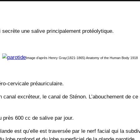
ui secrète une salive principalement protéolytique.
Image d’après Henry Gray(1821-1865) Anatomy of the Human Body 1918
éro-cervicale préauriculaire.
n canal excréteur, le canal de Sténon. L’abouchement de ce 
 près 600 cc de salive par jour.
lande est qu’elle est traversée par le nerf facial qui la subd
u lobe profond et du lobe superficiel de la glande parotide.