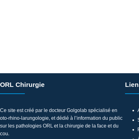
ORL Chirurgie
Lien
Ce site est créé par le docteur Golgolab spécialisé en
oto-rhino-larungologie, et dédié à l’information du public
sur les pathologies ORL et la chirurgie de la face et du
cou.