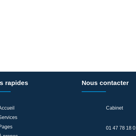
s rapides
Nous contacter
Accueil
Cabinet
Services
Pages
01 47 78 18 0