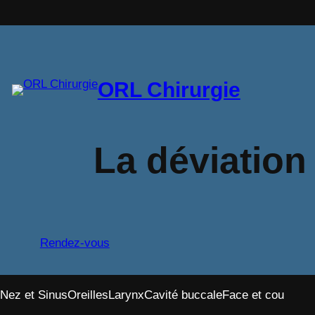
Aller
au
contenu
ORL Chirurgie
La déviation
Rendez-vous
Nez et Sinus
Oreilles
Larynx
Cavité buccale
Face et cou