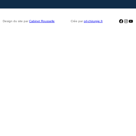
Facebo
Insta
Yo
Design du site par
Cabinet Rousselle
Crée par
orl-chirurgie.fr