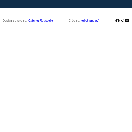
Facebo
Insta
Yo
Design du site par
Cabinet Rousselle
Crée par
orl-chirurgie.fr