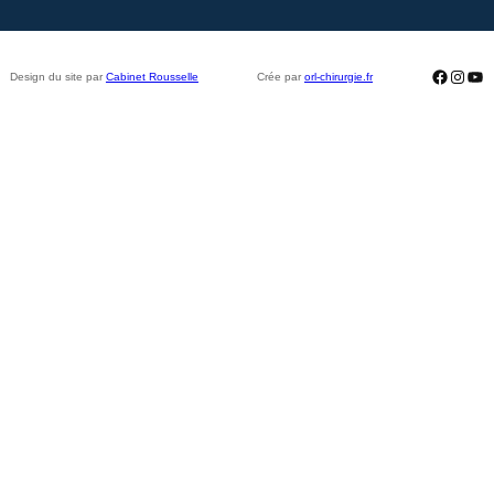
Facebo
Insta
Yo
Design du site par
Cabinet Rousselle
Crée par
orl-chirurgie.fr